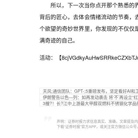
所以，下一次当你点开那个熟悉的
背后的匠心，去体会情绪流动的节奏，
个欲望的奇妙世界里，你发现的不仅仅
满奇迹的自己。
活动：【
8cjVGdkyAuHwSRRkeCZXbTJ
天风;通信团队：GPT-;5重磅发布，坚定看好AI
伊朗警告以色—列：如再发动袭击 将‘不’再设立“红
3艘?！长?江中上游最大甲醇双燃料不锈钢化学品
声明：证券时报力求信息真实、准确，文章提及内
下载“证券时报”官方APP，或关注官方微信公众