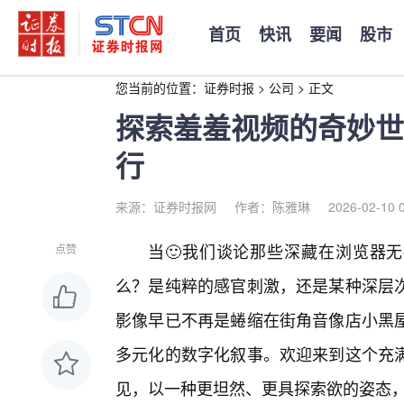
首页
快讯
要闻
股市
您当前的位置：
证券时报
>
公司
>
正文
探索羞羞视频的奇妙世
行
来源：证券时报网
作者：陈雅琳
2026-02-10 
当🙂我们谈论那些深藏在浏览器无
点赞
么？是纯粹的感官刺激，还是某种深层次
影像早已不再是蜷缩在街角音像店小黑屋
多元化的数字化叙事。欢迎来到这个充满
见，以一种更坦然、更具探索欲的姿态，