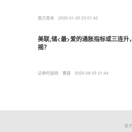
南方周末
2026-01-25 23:01:42
美联,储<最>爱的通胀指标或三连升
摇？
证券时报网
曹晨
2025-08-05 21:44
关